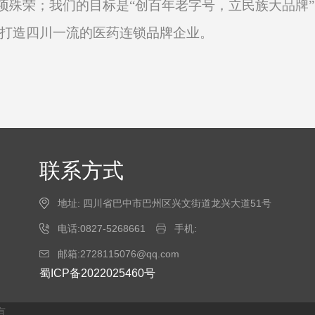
0余项殊荣；我们的目标是“创百年老字号，立民族大品
打造四川一流的医药连锁品牌企业。
联系方式
地址: 四川省巴中市巴州区兴文街道龙兴大道51号
电话:0827-5268661
手机:
邮箱:2728115076@qq.com
蜀ICP备2022025460号
有